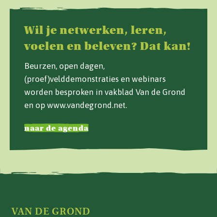
Wil je netwerken, leren,
voelen en beleven? Dat kan!
Beurzen, open dagen,
(proef)velddemonstraties en webinars
worden besproken in vakblad Van de Grond
en op www.vandegrond.net.
naar de agenda
VAN DE GROND