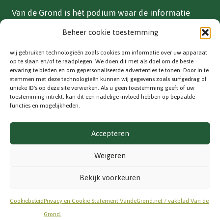
Van de Grond is hét podium waar de informatie
over vollegrondsgroente- en akkerbouwteelten in
Beheer cookie toestemming
Nederland is gebundeld.
wij gebruiken technologieën zoals cookies om informatie over uw apparaat
ADVERTEREN
op te slaan en/of te raadplegen. We doen dit met als doel om de beste
ervaring te bieden en om gepersonaliseerde advertenties te tonen. Door in te
Vakblad
stemmen met deze technologieën kunnen wij gegevens zoals surfgedrag of
unieke ID's op deze site verwerken. Als u geen toestemming geeft of uw
Adverteren
toestemming intrekt, kan dit een nadelige invloed hebben op bepaalde
functies en mogelijkheden.
CONTACT
Accepteren
Contactinformatie
info@vandegrond.net
Weigeren
VOLG ONS
Bekijk voorkeuren
Cookiebeleid
Privacy en Cookie Statement VandeGrond.net / vakblad Van de
Grond.