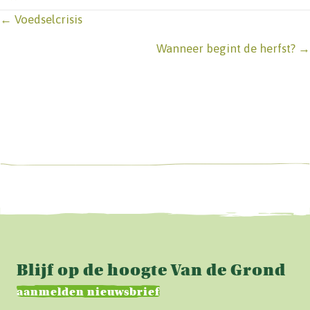
Posts
← Voedselcrisis
navigation
Wanneer begint de herfst? →
Blijf op de hoogte Van de Grond
aanmelden nieuwsbrief