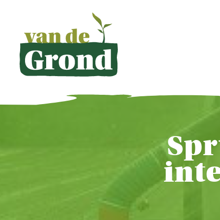
Spr
int