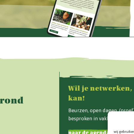
Wil je netwerken,
kan!
Grond
Beurzen, open dagen, (proe
besproken in vakblad Van d
wij gebruike
naar de agenda