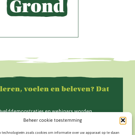
 leren, voelen en beleven? Dat
f)velddemonstraties en webinars worden
e Grond en op www.vandegrond.net.
Beheer cookie toestemming
n technologieën zoals cookies om informatie over uw apparaat op te slaan