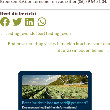
Broersen B.V.), ondernemer en voorzitter (06) 29 54 51 04.
Deel dit bericht
Posts
← Leidinggevende leert leidinggeven
navigation
Bodemverbond: agrariërs bundelen krachten voor een
duurzaam bodembeheer →