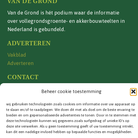
VAN DE GROND
Van de Grond is hét podium waar de informatie
over vollegrondsgroente- en akkerbouwteelten in
Nederland is gebundeld.
ADVERTEREN
Vakblad
Adverteren
CONTACT
Contactinformatie
Beheer cookie toestemming
info@vandegrond.net
wij gebruiken technologieën zoals cookies om informatie over uw apparaat op
te slaan en/of te raadplegen. We doen dit met als doel om de beste ervaring te
VOLG ONS
bieden en om gepersonaliseerde advertenties te tonen. Door in te stemmen met
deze technologieën kunnen wij gegevens zoals surfgedrag of unieke ID's op
deze site verwerken. Als u geen toestemming geeft of uw toestemming intrekt,
kan dit een nadelige invloed hebben op bepaalde functies en mogelijkheden.