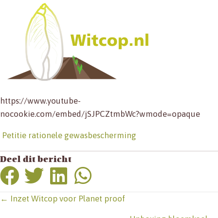
https://www.youtube-
nocookie.com/embed/jSJPCZtmbWc?wmode=opaque
Petitie rationele gewasbescherming
Deel dit bericht
Posts
← Inzet Witcop voor Planet proof