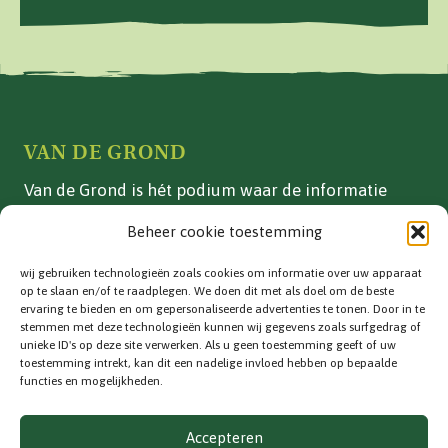
VAN DE GROND
Van de Grond is hét podium waar de informatie
over vollegrondsgroente- en akkerbouwteelten in
Beheer cookie toestemming
Nederland is gebundeld.
wij gebruiken technologieën zoals cookies om informatie over uw apparaat
ADVERTEREN
op te slaan en/of te raadplegen. We doen dit met als doel om de beste
ervaring te bieden en om gepersonaliseerde advertenties te tonen. Door in te
Vakblad
stemmen met deze technologieën kunnen wij gegevens zoals surfgedrag of
unieke ID's op deze site verwerken. Als u geen toestemming geeft of uw
Adverteren
toestemming intrekt, kan dit een nadelige invloed hebben op bepaalde
functies en mogelijkheden.
CONTACT
Contactinformatie
Accepteren