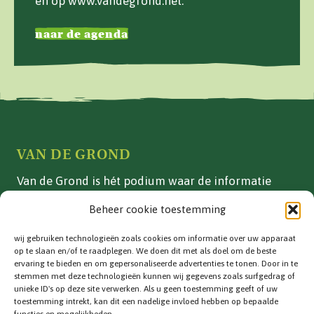
en op www.vandegrond.net.
naar de agenda
VAN DE GROND
Van de Grond is hét podium waar de informatie
over vollegrondsgroente- en akkerbouwteelten in
Beheer cookie toestemming
Nederland is gebundeld.
wij gebruiken technologieën zoals cookies om informatie over uw apparaat
ADVERTEREN
op te slaan en/of te raadplegen. We doen dit met als doel om de beste
ervaring te bieden en om gepersonaliseerde advertenties te tonen. Door in te
Vakblad
stemmen met deze technologieën kunnen wij gegevens zoals surfgedrag of
unieke ID's op deze site verwerken. Als u geen toestemming geeft of uw
Adverteren
toestemming intrekt, kan dit een nadelige invloed hebben op bepaalde