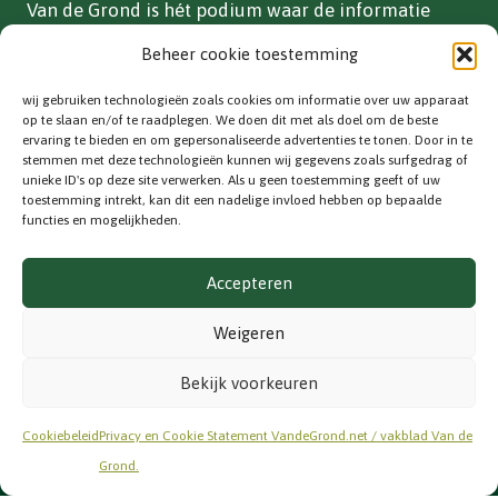
Van de Grond is hét podium waar de informatie
over vollegrondsgroente- en akkerbouwteelten in
Beheer cookie toestemming
Nederland is gebundeld.
wij gebruiken technologieën zoals cookies om informatie over uw apparaat
ADVERTEREN
op te slaan en/of te raadplegen. We doen dit met als doel om de beste
ervaring te bieden en om gepersonaliseerde advertenties te tonen. Door in te
Vakblad
stemmen met deze technologieën kunnen wij gegevens zoals surfgedrag of
unieke ID's op deze site verwerken. Als u geen toestemming geeft of uw
Adverteren
toestemming intrekt, kan dit een nadelige invloed hebben op bepaalde
functies en mogelijkheden.
CONTACT
Accepteren
Contactinformatie
info@vandegrond.net
Weigeren
VOLG ONS
Bekijk voorkeuren
Cookiebeleid
Privacy en Cookie Statement VandeGrond.net / vakblad Van de
Grond.