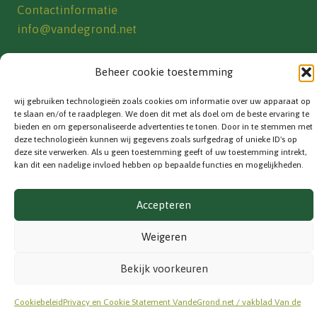
Contactinformatie
info@vandegrond.net
VOLG ONS
Beheer cookie toestemming
wij gebruiken technologieën zoals cookies om informatie over uw apparaat op
te slaan en/of te raadplegen. We doen dit met als doel om de beste ervaring te
bieden en om gepersonaliseerde advertenties te tonen. Door in te stemmen met
deze technologieën kunnen wij gegevens zoals surfgedrag of unieke ID's op
Privacyverklaring
|
Cookiebeleid
deze site verwerken. Als u geen toestemming geeft of uw toestemming intrekt,
kan dit een nadelige invloed hebben op bepaalde functies en mogelijkheden.
© 2026 Van de Grond. Alle rechten voorbehouden.
Accepteren
Weigeren
Bekijk voorkeuren
Cookiebeleid
Privacy en Cookie Statement VandeGrond.net / vakblad Van de