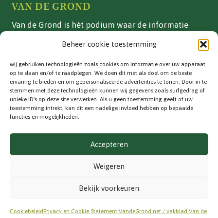
VAN DE GROND
Van de Grond is hét podium waar de informatie
over vollegrondsgroente- en akkerbouwteelten in
Beheer cookie toestemming
Nederland is gebundeld.
wij gebruiken technologieën zoals cookies om informatie over uw apparaat
ADVERTEREN
op te slaan en/of te raadplegen. We doen dit met als doel om de beste
ervaring te bieden en om gepersonaliseerde advertenties te tonen. Door in te
Vakblad
stemmen met deze technologieën kunnen wij gegevens zoals surfgedrag of
unieke ID's op deze site verwerken. Als u geen toestemming geeft of uw
Adverteren
toestemming intrekt, kan dit een nadelige invloed hebben op bepaalde
functies en mogelijkheden.
CONTACT
Accepteren
Contactinformatie
info@vandegrond.net
Weigeren
VOLG ONS
Bekijk voorkeuren
Cookiebeleid
Privacy en Cookie Statement VandeGrond.net / vakblad Van de