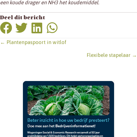
een koude drager en NH3 het koudemiddel.
Deel dit bericht
Posts
← Plantenpaspoort in witlof
navigation
Flexibele stapelaar →