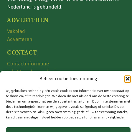
Nederland is gebundeld.
ADVERTEREN
Vakblad
Adverteren
CONTACT
Contactinformatie
info@vandegrond.net
Beheer cookie toestemming
VOLG ONS
wij gebruiken technologieën zoals cookies om informatie over uw apparaat op
te slaan en/of te raadplegen. We doen dit met als doel om de beste ervaring te
bieden en om gepersonaliseerde advertenties te tonen. Door in te stemmen met
deze technologieën kunnen wij gegevens zoals surfgedrag of unieke ID's op
deze site verwerken. Als u geen toestemming geeft of uw toestemming intrekt,
kan dit een nadelige invloed hebben op bepaalde functies en mogelijkheden.
Privacyverklaring
|
Cookiebeleid