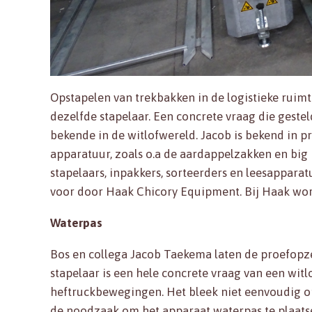
Opstapelen van trekbakken in de logistieke ruim
dezelfde stapelaar. Een concrete vraag die geste
bekende in de witlofwereld. Jacob is bekend in 
apparatuur, zoals o.a de aardappelzakken en big b
stapelaars, inpakkers, sorteerders en leesappar
voor door Haak Chicory Equipment. Bij Haak wo
Waterpas
Bos en collega Jacob Taekema laten de proefopze
stapelaar is een hele concrete vraag van een wit
heftruckbewegingen. Het bleek niet eenvoudig 
de noodzaak om het apparaat waterpas te plaatse