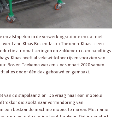
te en afstapelen in de verwerkingsruimte en dat met
ld werd aan Klaas Bos en Jacob Taekema. Klaas is een
productie automatiseringen en zakkendruk- en handlings
ags. Klaas heeft al vele witlofbedrijven voorzien van
atuur. Bos en Taekema werken sinds maart 2020 samen
rdt alles onder één dak gebouwd en gemaakt.
t van de stapelaar zien. De vraag naar een mobiele
loftrekker die zoekt naar vermindering van
om een bestaande machine mobiel te maken. Met name
n, zorgt voor de nodige hoofdbrekens. Dat is opgelost