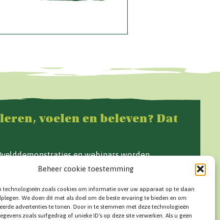
 leren, voelen en beleven? Dat
f)velddemonstraties en webinars worden
e Grond en op www.vandegrond.net.
Beheer cookie toestemming
n technologieën zoals cookies om informatie over uw apparaat op te slaan
dplegen. We doen dit met als doel om de beste ervaring te bieden en om
eerde advertenties te tonen. Door in te stemmen met deze technologieën
egevens zoals surfgedrag of unieke ID's op deze site verwerken. Als u geen