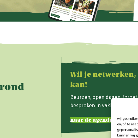
Wil je netwerken,
kan!
Grond
Beurzen, open dagen, (proe
besproken in vakblad Van d
wij gebruike
naar de agenda
en/of te raa
gepersonalis
kunnen wij g