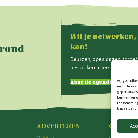
Wil je netwerken,
kan!
Grond
Beurzen, open dagen, (proe
besproken in vakblad Van d
wij gebruike
naar de agenda
en/of te raa
gepersonalis
kunnen wij g
toestemming 
bepaalde fun
ADVERTEREN
CONTAC
Acc
Vakblad
Contactinfo