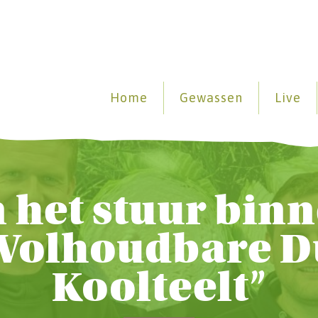
Home
Gewassen
Live
n het stuur binn
 “Volhoudbare 
Koolteelt”