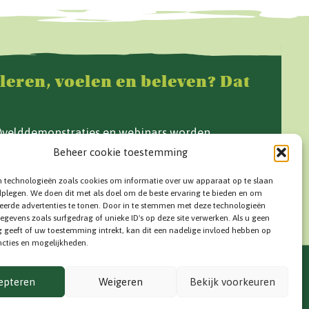
 leren, voelen en beleven? Dat
f)velddemonstraties en webinars worden
e Grond en op www.vandegrond.net.
Beheer cookie toestemming
n technologieën zoals cookies om informatie over uw apparaat op te slaan
dplegen. We doen dit met als doel om de beste ervaring te bieden en om
eerde advertenties te tonen. Door in te stemmen met deze technologieën
egevens zoals surfgedrag of unieke ID's op deze site verwerken. Als u geen
geeft of uw toestemming intrekt, kan dit een nadelige invloed hebben op
cties en mogelijkheden.
T
VOLG ONS
epteren
Weigeren
Bekijk voorkeuren
rmatie