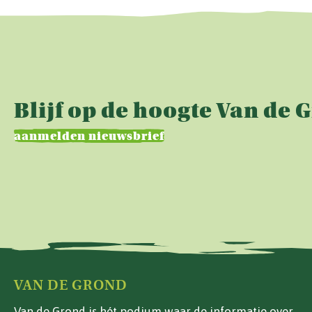
Blijf op de hoogte Van de 
aanmelden nieuwsbrief
VAN DE GROND
Van de Grond is hét podium waar de informatie over