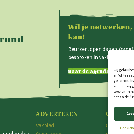
Wil je netwerken,
kan!
Grond
Beurzen, open dagen, (proe
besproken in vakblad Van d
wij gebruike
naar de agenda
en/of te raa
gepersonalis
kunnen wij g
toestemming 
bepaalde fun
ADVERTEREN
CONTAC
Acc
Vakblad
Contactinfo
Cookiebe
 is gebundeld.
Adverteren
info@vande