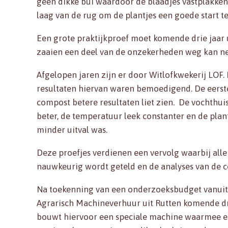
geen dikke bui waardoor de blaadjes vastplakken
laag van de rug om de plantjes een goede start t
Een grote praktijkproef moet komende drie jaar 
zaaien een deel van de onzekerheden weg kan 
Afgelopen jaren zijn er door Witlofkwekerij LOF.
resultaten hiervan waren bemoedigend. De eerste
compost betere resultaten liet zien. De vochthu
beter, de temperatuur leek constanter en de plan
minder uitval was.
Deze proefjes verdienen een vervolg waarbij alle
nauwkeurig wordt geteld en de analyses van de
Na toekenning van een onderzoeksbudget vanuit
Agrarisch Machineverhuur uit Rutten komende dri
bouwt hiervoor een speciale machine waarmee er