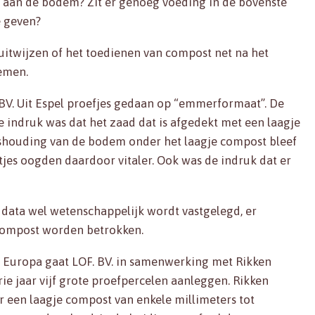
 aan de bodem? Zit er genoeg voeding in de bovenste
e geven?
uitwijzen of het toedienen van compost net na het
nemen.
 BV. Uit Espel proefjes gedaan op “emmerformaat”. De
 indruk was dat het zaad dat is afgedekt met een laagje
ishouding van de bodem onder het laagje compost bleef
tjes oogden daardoor vitaler. Ook was de indruk dat er
 data wel wetenschappelijk wordt vastgelegd, er
 compost worden betrokken.
 Europa gaat LOF. BV. in samenwerking met Rikken
e jaar vijf grote proefpercelen aanleggen. Rikken
 een laagje compost van enkele millimeters tot