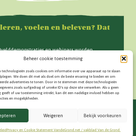
 leren, voelen en beleven? Dat
f)velddemonstraties en webinars worden
e Grond en op www.vandegrond.net.
Beheer cookie toestemming
n technologieën zoals cookies om informatie over uw apparaat op te slaan
dplegen. We doen dit met als doel om de beste ervaring te bieden en om
eerde advertenties te tonen. Door in te stemmen met deze technologieën
egevens zoals surfgedrag of unieke ID's op deze site verwerken. Als u geen
geeft of uw toestemming intrekt, kan dit een nadelige invloed hebben op
cties en mogelijkheden.
T
VOLG ONS
epteren
Weigeren
Bekijk voorkeuren
rmatie
leid
Privacy en Cookie Statement VandeGrond.net / vakblad Van de Grond.
grond.net