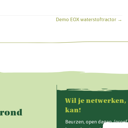
Demo EOX waterstoftractor →
Wil je netwerken,
kan!
Grond
Beurzen, open dagen, (proe