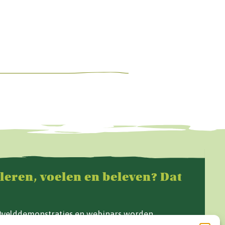
 leren, voelen en beleven? Dat
f)velddemonstraties en webinars worden