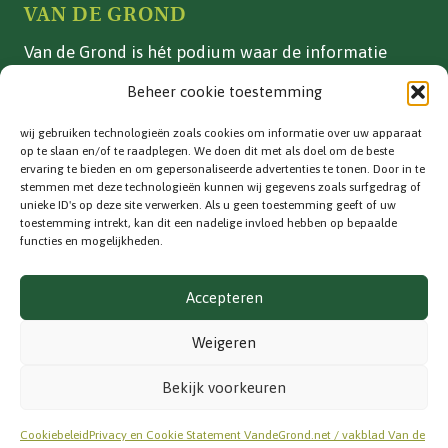
VAN DE GROND
Van de Grond is hét podium waar de informatie
over vollegrondsgroente- en akkerbouwteelten in
Beheer cookie toestemming
Nederland is gebundeld.
wij gebruiken technologieën zoals cookies om informatie over uw apparaat
ADVERTEREN
op te slaan en/of te raadplegen. We doen dit met als doel om de beste
ervaring te bieden en om gepersonaliseerde advertenties te tonen. Door in te
Vakblad
stemmen met deze technologieën kunnen wij gegevens zoals surfgedrag of
unieke ID's op deze site verwerken. Als u geen toestemming geeft of uw
Adverteren
toestemming intrekt, kan dit een nadelige invloed hebben op bepaalde
functies en mogelijkheden.
CONTACT
Accepteren
Contactinformatie
info@vandegrond.net
Weigeren
VOLG ONS
Bekijk voorkeuren
Cookiebeleid
Privacy en Cookie Statement VandeGrond.net / vakblad Van de