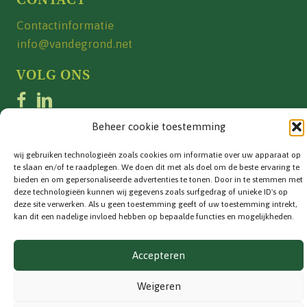
Contactinformatie
info@vandegrond.net
VOLG ONS
Beheer cookie toestemming
wij gebruiken technologieën zoals cookies om informatie over uw apparaat op
Privacyverklaring
|
Cookiebeleid
te slaan en/of te raadplegen. We doen dit met als doel om de beste ervaring te
bieden en om gepersonaliseerde advertenties te tonen. Door in te stemmen met
© 2026 Van de Grond. Alle rechten voorbehouden.
deze technologieën kunnen wij gegevens zoals surfgedrag of unieke ID's op
deze site verwerken. Als u geen toestemming geeft of uw toestemming intrekt,
kan dit een nadelige invloed hebben op bepaalde functies en mogelijkheden.
Accepteren
Weigeren