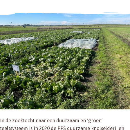
In de zoektocht naar een duurzaam en ‘groen’
teeltsysteem is in 2020 de PPS duurzame knolselderij en