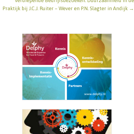
navigation
Verdiepende Bedrijfsbezoeken: Duurzaamheid in de
Praktijk bij J.C.J. Ruiter – Wever en P.N. Slagter in Andijk →