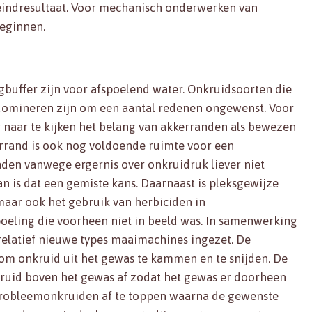
 eindresultaat. Voor mechanisch onderwerken van
eginnen.
uffer zijn voor afspoelend water. Onkruidsoorten die
domineren zijn om een aantal redenen ongewenst. Voor
r naar te kijken het belang van akkerranden als bewezen
errand is ook nog voldoende ruimte voor een
nden vanwege ergernis over onkruidruk liever niet
an is dat een gemiste kans. Daarnaast is pleksgewijze
aar ook het gebruik van herbiciden in
oeling die voorheen niet in beeld was. In samenwerking
elatief nieuwe types maaimachines ingezet. De
om onkruid uit het gewas te kammen en te snijden. De
kruid boven het gewas af zodat het gewas er doorheen
probleemonkruiden af te toppen waarna de gewenste