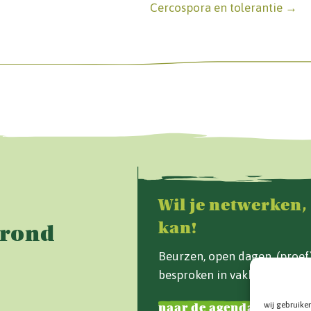
Cercospora en tolerantie →
Wil je netwerken,
kan!
Grond
Beurzen, open dagen, (proe
besproken in vakblad Van d
wij gebruike
naar de agenda