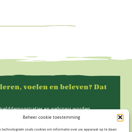
 leren, voelen en beleven? Dat
f)velddemonstraties en webinars worden
e Grond en op www.vandegrond.net.
Beheer cookie toestemming
n technologieën zoals cookies om informatie over uw apparaat op te slaan