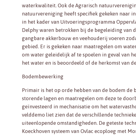
waterkwaliteit. Ook de Agrarisch natuurverenigi
natuurvereniging heeft specifiek gekeken naar in
in het kader van Uitvoeringsprogramma Oppervl
Delphy waren betrokken bij de begeleiding van d
gangbare akkerbouw en veehouderij voeren zoda
gebied. Er is gekeken naar maatregelen om water
om water geleidelijk af te spoelen in geval van h
het water en is beoordeeld of de herkomst van d
Bodembewerking
Primair is het op orde hebben van de bodem de be
storende lagen en maatregelen om deze te doorb
geïnvesteerd in mechanisatie om het watervast
velddemo liet zien dat de verschillende techniek
uiteenlopende omstandigheden. De geteste technie
Koeckhoven systeem van Ovlac ecoploeg met More