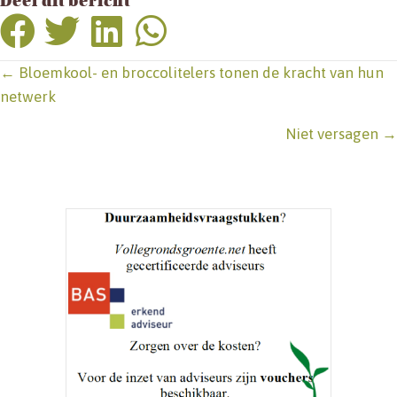
Deel dit bericht
Posts
← Bloemkool- en broccolitelers tonen de kracht van hun
netwerk
navigation
Niet versagen →