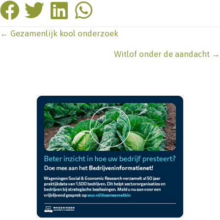
Posts
← Gezamenlijk kool onderzoek
navigation
Witlof onder de aandacht →