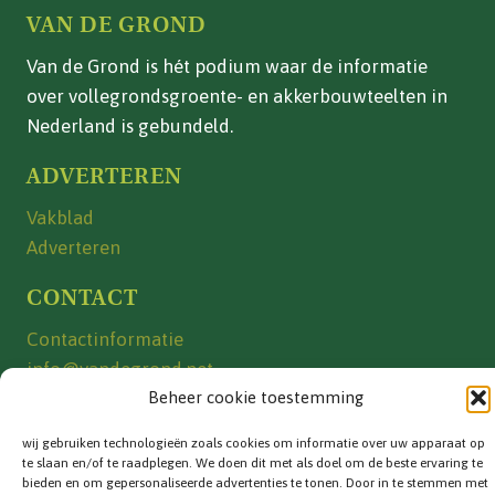
VAN DE GROND
Van de Grond is hét podium waar de informatie
over vollegrondsgroente- en akkerbouwteelten in
Nederland is gebundeld.
ADVERTEREN
Vakblad
Adverteren
CONTACT
Contactinformatie
info@vandegrond.net
Beheer cookie toestemming
VOLG ONS
wij gebruiken technologieën zoals cookies om informatie over uw apparaat op
te slaan en/of te raadplegen. We doen dit met als doel om de beste ervaring te
bieden en om gepersonaliseerde advertenties te tonen. Door in te stemmen met